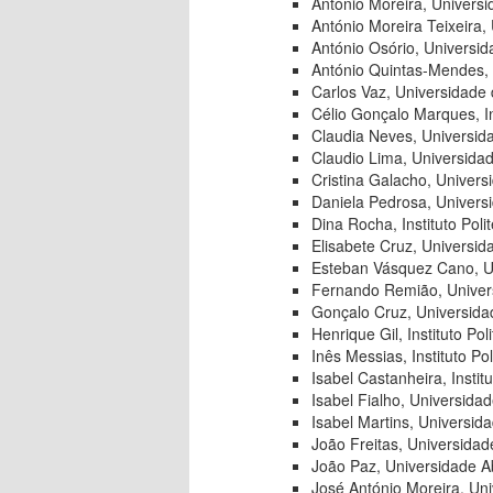
António Moreira, Universi
António Moreira Teixeira,
António Osório, Universi
António Quintas-Mendes, 
Carlos Vaz, Universidade
Célio Gonçalo Marques, In
Claudia Neves, Universid
Claudio Lima, Universida
Cristina Galacho, Univers
Daniela Pedrosa, Univers
Dina Rocha, Instituto Pol
Elisabete Cruz, Universid
Esteban Vásquez Cano, Un
Fernando Remião, Univer
Gonçalo Cruz, Universida
Henrique Gil, Instituto Po
Inês Messias, Instituto Po
Isabel Castanheira, Instit
Isabel Fialho, Universida
Isabel Martins, Universid
João Freitas, Universida
João Paz, Universidade A
José António Moreira, Un