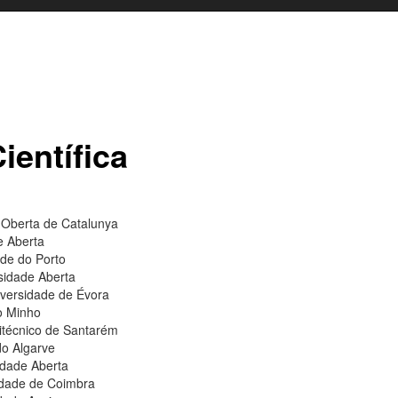
entífica
t Oberta de Catalunya
e Aberta
ade do Porto
sidade Aberta
versidade de Évora
o Minho
litécnico de Santarém
do Algarve
idade Aberta
idade de Coimbra