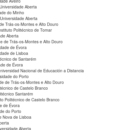
dade Aveiro
 Universidade Aberta
dade do Minho
Universidade Aberta
 de Trás-os-Montes e Alto Douro
stituto Politécnico de Tomar
ade Aberta
de de Trás-os-Montes e Alto Douro
idade de Évora
idade de Lisboa
itécnico de Santarém
ade de Évora
iversidad Nacional de Educación a Distancia
sidade do Porto
de de Trás-os-Montes e Alto Douro
litécnico de Castelo Branco
litécnico Santarém
uto Politécnico de Castelo Branco
de de Évora
ade do Porto
de Nova de Lisboa
berta
iversidade Aberta