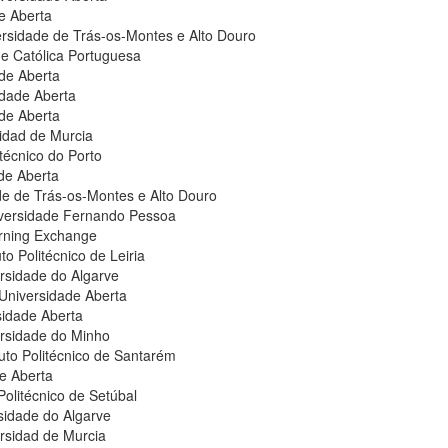
e Aberta
ersidade de Trás-os-Montes e Alto Douro
de Católica Portuguesa
ade Aberta
idade Aberta
de Aberta
idad de Murcia
litécnico do Porto
de Aberta
de de Trás-os-Montes e Alto Douro
iversidade Fernando Pessoa
rning Exchange
to Politécnico de Leiria
rsidade do Algarve
 Universidade Aberta
sidade Aberta
rsidade do Minho
tuto Politécnico de Santarém
e Aberta
 Politécnico de Setúbal
sidade do Algarve
rsidad de Murcia