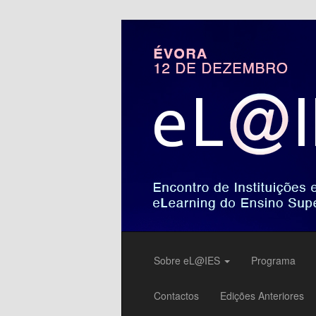
Encontro de Instituições e Uni
eL@IES 2025
Sobre eL@IES
Programa
Contactos
Edições Anteriores